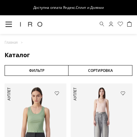
Доступна оплата Яндекс.Сплит и Долями
Весна-Лето 26
Главная
Выход в свет
Каталог
Костюмы
Осень-Зима 26
ФИЛЬТР
СОРТИРОВКА
БАЗА
АУТЛЕТ
АУТЛЕТ
Кожа
Деним
Церемония