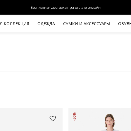
Доступна оплата Яндекс.Сплит и Долями
Я КОЛЛЕКЦИЯ
ОДЕЖДА
СУМКИ И АКСЕССУАРЫ
ОБУВ
НОВАЯ КОЛЛЕКЦИЯ
ЛЕТО '26
ВЫХОД В СВЕТ
КОЖА
ДЕНИМ
КОСТЮМЫ
БАЗА
ДЛЯ НЕГО
БЕЖЕВЫЙ КОСТЮМНЫЙ ЖАКЕТ
БЕЖЕ
-50%
HALINE