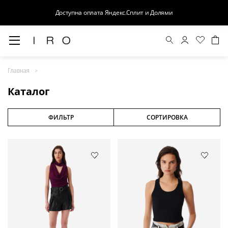
Доступна оплата Яндекс.Сплит и Долями
Весна-Лето 26
Главная
Выход в свет
Каталог
Костюмы
Осень-Зима 26
ФИЛЬТР
СОРТИРОВКА
БАЗА
Кожа
Деним
Церемония