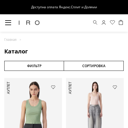
Доступна оплата Яндекс.Сплит и Долями
Весна-Лето 26
Главная
Выход в свет
Каталог
Костюмы
Осень-Зима 26
ФИЛЬТР
СОРТИРОВКА
БАЗА
АУТЛЕТ
АУТЛЕТ
Кожа
Деним
Церемония