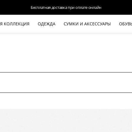
Бесплатная доставка при оплате онлайн
Я КОЛЛЕКЦИЯ
ОДЕЖДА
СУМКИ И АКСЕССУАРЫ
ОБУВ
НОВАЯ КОЛЛЕКЦИЯ
ЛЕТО '26
ВЫХОД В СВЕТ
КОЖА
ДЕНИМ
КОСТЮМЫ
БАЗА
ДЛЯ НЕГО
БЕЖЕВЫЙ КОСТЮМНЫЙ ЖАКЕТ
БЕЖЕ
HALINE