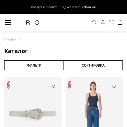
Доступна оплата Яндекс.Сплит и Долями
Весна-Лето 26
Главная
Выход в свет
Каталог
Костюмы
Осень-Зима 26
ФИЛЬТР
СОРТИРОВКА
БАЗА
-50%
-50%
Кожа
Деним
Церемония