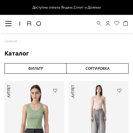
Доступна оплата Яндекс.Сплит и Долями
Весна-Лето 26
Главная
Выход в свет
Каталог
Костюмы
Осень-Зима 26
ФИЛЬТР
СОРТИРОВКА
БАЗА
АУТЛЕТ
АУТЛЕТ
Кожа
Деним
Церемония