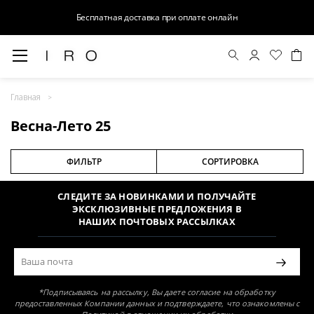
Бесплатная доставка при оплате онлайн
Весна-Лето 25
Главная
Раздел не найден
Весна-Лето 25
ФИЛЬТР
СОРТИРОВКА
СЛЕДИТЕ ЗА НОВИНКАМИ И ПОЛУЧАЙТЕ
ЭКСКЛЮЗИВНЫЕ ПРЕДЛОЖЕНИЯ В
НАШИХ ПОЧТОВЫХ РАССЫЛКАХ
*Подписываясь на рассылку, Вы даете согласие на обработку
предоставленных Компании данных и подтверждаете, что ознакомлены с