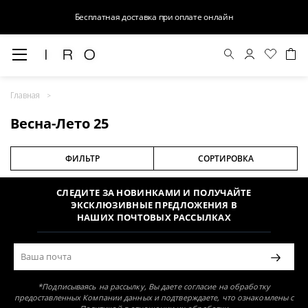
Бесплатная доставка при оплате онлайн
Весна-Лето 25
Главная
Раздел не найден
Весна-Лето 25
ФИЛЬТР
СОРТИРОВКА
СЛЕДИТЕ ЗА НОВИНКАМИ И ПОЛУЧАЙТЕ
ЭКСКЛЮЗИВНЫЕ ПРЕДЛОЖЕНИЯ В
НАШИХ ПОЧТОВЫХ РАССЫЛКАХ
*Подписываясь на рассылку, Вы даете согласие на обработку
предоставленных Компании данных и подтверждаете, что ознакомлены с