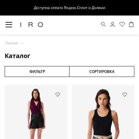
Доступна оплата Яндекс.Сплит и Долями
Весна-Лето 26
Главная
Выход в свет
Каталог
Костюмы
Осень-Зима 26
ФИЛЬТР
СОРТИРОВКА
БАЗА
Кожа
Деним
Церемония