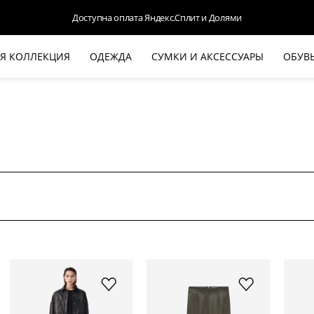
Доступна оплата Яндекс.Сплит и Долями
Я КОЛЛЕКЦИЯ
ОДЕЖДА
СУМКИ И АКСЕССУАРЫ
ОБУВ
НОВАЯ КОЛЛЕКЦИЯ
ЛЕТО '26
ВЫХОД В СВЕТ
КОЖА
ДЕНИМ
КОСТЮМЫ
БАЗА
ДЛЯ НЕГО
БЕЖЕВЫЙ КОСТЮМНЫЙ ЖАКЕТ
БЕЖЕ
HALINE