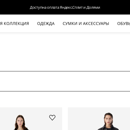
Доступна оплата Яндекс.Сплит и Долями
Я КОЛЛЕКЦИЯ
ОДЕЖДА
СУМКИ И АКСЕССУАРЫ
ОБУВ
НОВАЯ КОЛЛЕКЦИЯ
ЛЕТО '26
ВЫХОД В СВЕТ
КОЖА
ДЕНИМ
КОСТЮМЫ
БАЗА
ДЛЯ НЕГО
БЕЖЕВЫЙ КОСТЮМНЫЙ ЖАКЕТ
БЕЖЕ
HALINE