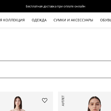
Доступна оплата Яндекс.Сплит и Долями
Я КОЛЛЕКЦИЯ
ОДЕЖДА
СУМКИ И АКСЕССУАРЫ
ОБУВ
НОВАЯ КОЛЛЕКЦИЯ
ЛЕТО '26
ВЫХОД В СВЕТ
КОЖА
ДЕНИМ
КОСТЮМЫ
БАЗА
ДЛЯ НЕГО
БЕЖЕВЫЙ КОСТЮМНЫЙ ЖАКЕТ
БЕЖЕ
АУТЛЕТ
HALINE