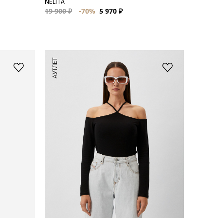
NELITA
19 900 ₽
-70%
5 970 ₽
АУТЛЕТ