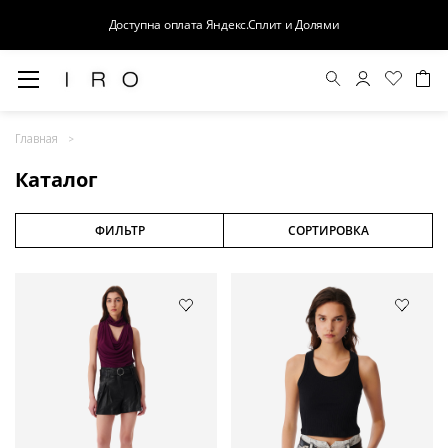
Доступна оплата Яндекс.Сплит и Долями
Весна-Лето 26
Главная
Выход в свет
Каталог
Костюмы
Осень-Зима 26
ФИЛЬТР
СОРТИРОВКА
БАЗА
Кожа
Деним
Церемония