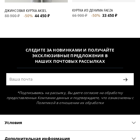
КУРТКА ИЗ ДЕНИМА FAEZA
ДЖИНСОВАЯ КУРТКА AKSEL
66 900 ₽
-50%
33 450 ₽
88 900 ₽
-50%
44 450 ₽
СЛЕДИТЕ ЗА НОВИНКАМИ И ПОЛУЧАЙТЕ
ЭКСКЛЮЗИВНЫЕ ПРЕДЛОЖЕНИЯ В
НАШИХ ПОЧТОВЫХ РАССЫЛКАХ
*Подписываясь на рассылку, Вы даете согласие на обработку
предоставленных Компании данных и подтверждаете, что ознакомлены с
Политикой в отношении их обработки
Условия
Политика конфиденциальности
Оферта
Дополнительная информация