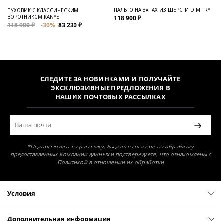
ПАЛЬТО НА ЗАПАХ ИЗ ШЕРСТИ DIMITRY
ПУХОВИК С КЛАССИЧЕСКИМ
ВОРОТНИКОМ KANYE
118 900 ₽
118 900 ₽
-30%
83 230 ₽
СЛЕДИТЕ ЗА НОВИНКАМИ И ПОЛУЧАЙТЕ
ЭКСКЛЮЗИВНЫЕ ПРЕДЛОЖЕНИЯ В
НАШИХ ПОЧТОВЫХ РАССЫЛКАХ
*Подписываясь на рассылку, Вы даете согласие на обработку
предоставленных Компании данных и подтверждаете, что ознакомлены с
Политикой в отношении их обработки
Условия
Политика конфиденциальности
Оферта
Дополнительная информация