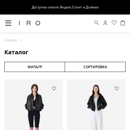
Доступна оплата Яндекс.Сплит и Долями
Весна-Лето 26
Главная
Выход в свет
Каталог
Костюмы
Осень-Зима 26
ФИЛЬТР
СОРТИРОВКА
БАЗА
Кожа
Деним
Церемония