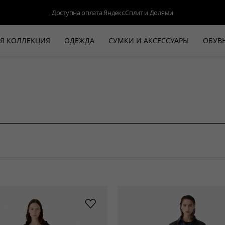
Доступна оплата Яндекс.Сплит и Долями
Я КОЛЛЕКЦИЯ
ОДЕЖДА
СУМКИ И АКСЕССУАРЫ
ОБУВ
НОВАЯ КОЛЛЕКЦИЯ
ЛЕТО '26
ВЫХОД В СВЕТ
КОЖА
ДЕНИМ
КОСТЮМЫ
БАЗА
ДЛЯ НЕГО
БЕЖЕВЫЙ КОСТЮМНЫЙ ЖАКЕТ
БЕЖЕ
HALINE