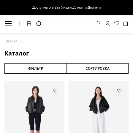
Доступна оплата Яндекс.Сплит и Долями
Весна-Лето 26
Главная
Выход в свет
Каталог
Костюмы
Осень-Зима 26
ФИЛЬТР
СОРТИРОВКА
БАЗА
Кожа
Деним
Церемония