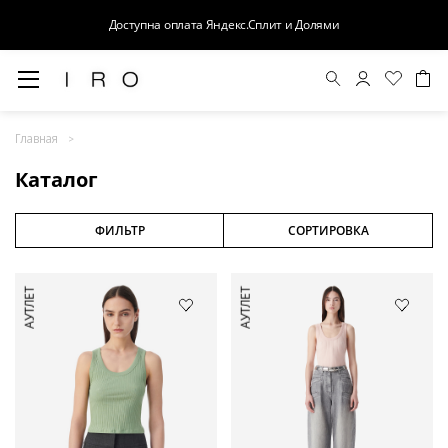
Доступна оплата Яндекс.Сплит и Долями
Весна-Лето 26
Главная
Выход в свет
Каталог
Костюмы
Осень-Зима 26
ФИЛЬТР
СОРТИРОВКА
БАЗА
АУТЛЕТ
АУТЛЕТ
Кожа
Деним
Церемония