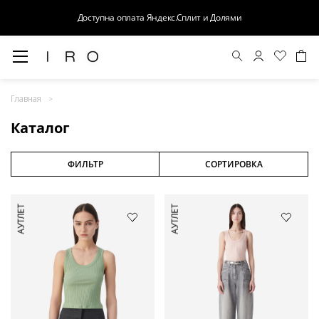
Доступна оплата Яндекс.Сплит и Долями
Весна-Лето 26
Главная
Выход в свет
Каталог
Костюмы
Осень-Зима 26
ФИЛЬТР
СОРТИРОВКА
БАЗА
АУТЛЕТ
АУТЛЕТ
Кожа
Деним
Церемония