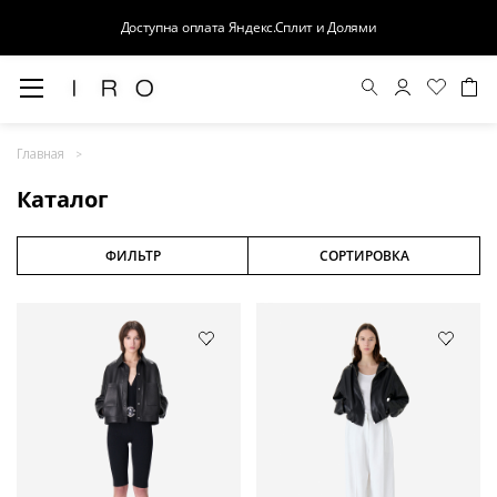
Доступна оплата Яндекс.Сплит и Долями
Весна-Лето 26
Главная
Выход в свет
Каталог
Костюмы
Осень-Зима 26
ФИЛЬТР
СОРТИРОВКА
БАЗА
Кожа
Деним
Церемония