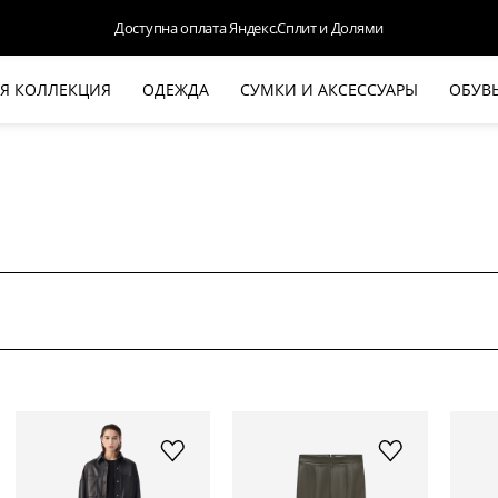
Доступна оплата Яндекс.Сплит и Долями
Я КОЛЛЕКЦИЯ
ОДЕЖДА
СУМКИ И АКСЕССУАРЫ
ОБУВ
НОВАЯ КОЛЛЕКЦИЯ
ЛЕТО '26
ВЫХОД В СВЕТ
КОЖА
ДЕНИМ
КОСТЮМЫ
БАЗА
ДЛЯ НЕГО
БЕЖЕВЫЙ КОСТЮМНЫЙ ЖАКЕТ
БЕЖЕ
HALINE