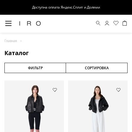
Доступна оплата Яндекс.Сплит и Долями
Весна-Лето 26
Главная
Выход в свет
Каталог
Костюмы
Осень-Зима 26
ФИЛЬТР
СОРТИРОВКА
БАЗА
Кожа
Деним
Церемония