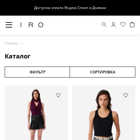
Доступна оплата Яндекс.Сплит и Долями
Весна-Лето 26
Главная
Выход в свет
Каталог
Костюмы
Осень-Зима 26
ФИЛЬТР
СОРТИРОВКА
БАЗА
Кожа
Деним
Церемония