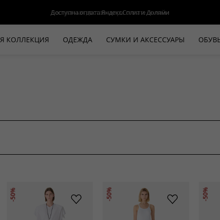
Доступна оплата Яндекс.Сплит и Долями
Я КОЛЛЕКЦИЯ
ОДЕЖДА
СУМКИ И АКСЕССУАРЫ
ОБУВ
НОВАЯ КОЛЛЕКЦИЯ
ЛЕТО '26
ВЫХОД В СВЕТ
КОЖА
ДЕНИМ
КОСТЮМЫ
БАЗА
ДЛЯ НЕГО
БЕЖЕВЫЙ КОСТЮМНЫЙ ЖАКЕТ
БЕЖЕ
-50%
-50%
-50%
HALINE