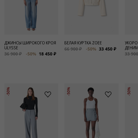
ДЖИНСЫ ШИРОКОГО КРОЯ
БЕЛАЯ КУРТКА ZOEE
УКОРО
ULYSSE
ДЕНИМА
66 900 ₽
-50%
33 450 ₽
36 900 ₽
-50%
18 450 ₽
33 900
-50%
-50%
-50%