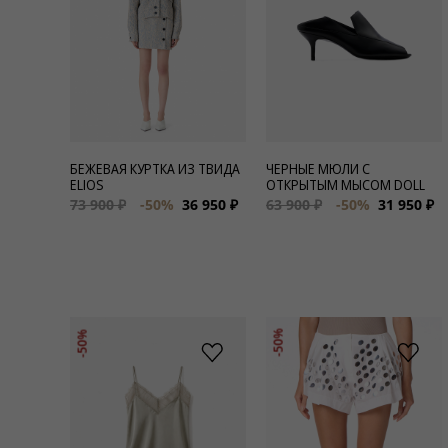
Для нее
Одежда
Сумки и аксессуары
БЕЖЕВАЯ КУРТКА ИЗ ТВИДА
ЧЕРНЫЕ МЮЛИ С
Обувь
ELIOS
ОТКРЫТЫМ МЫСОМ DOLL
73 900 ₽
-50%
36 950 ₽
63 900 ₽
-50%
31 950 ₽
Аутлет
-50%
-50%