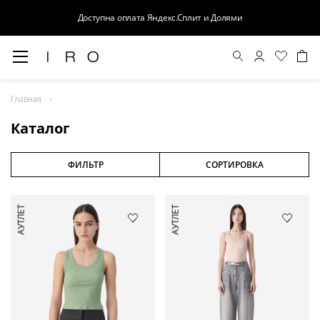
Доступна оплата Яндекс.Сплит и Долями
Весна-Лето 26
Главная
Выход в свет
Каталог
Костюмы
Осень-Зима 26
ФИЛЬТР
СОРТИРОВКА
БАЗА
АУТЛЕТ
АУТЛЕТ
Кожа
Деним
Церемония