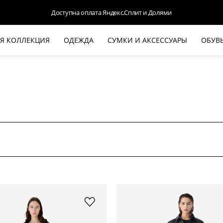
Доступна оплата Яндекс.Сплит и Долями
Я КОЛЛЕКЦИЯ
ОДЕЖДА
СУМКИ И АКСЕССУАРЫ
ОБУВ
НОВАЯ КОЛЛЕКЦИЯ
ЛЕТО '26
ВЫХОД В СВЕТ
КОЖА
ДЕНИМ
КОСТЮМЫ
БАЗА
ДЛЯ НЕГО
БЕЖЕВЫЙ КОСТЮМНЫЙ ЖАКЕТ
БЕЖЕ
HALINE