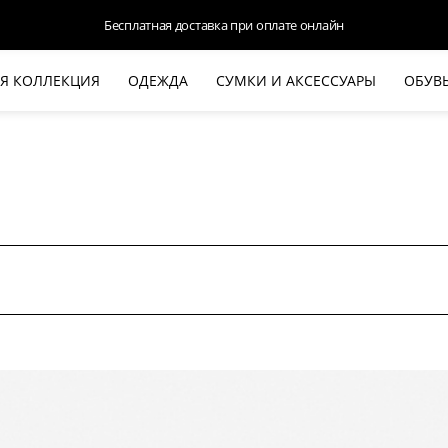
Бесплатная доставка при оплате онлайн
Я КОЛЛЕКЦИЯ
ОДЕЖДА
СУМКИ И АКСЕССУАРЫ
ОБУВ
НОВАЯ КОЛЛЕКЦИЯ
ЛЕТО '26
ВЫХОД В СВЕТ
КОЖА
ДЕНИМ
КОСТЮМЫ
БАЗА
ДЛЯ НЕГО
БЕЖЕВЫЙ КОСТЮМНЫЙ ЖАКЕТ
БЕЖЕ
HALINE