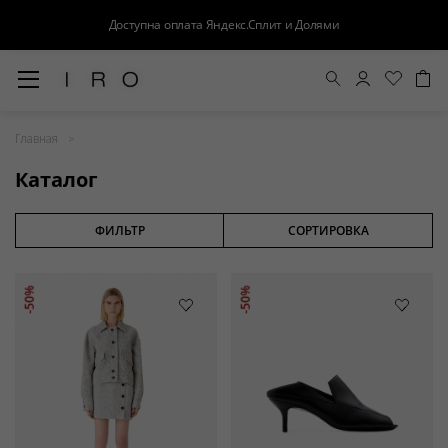
Доступна оплата Яндекс.Сплит и Долями
Весна-Лето 26
Главная
Выход в свет
Каталог
Костюмы
Осень-Зима 26
ФИЛЬТР
СОРТИРОВКА
БАЗА
-50%
-50%
Кожа
Деним
Церемония