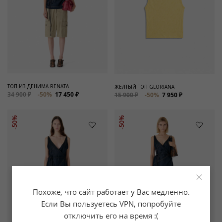
ТОП ИЗ ДЕНИМА RENATA
ЖЕЛТЫЙ ТОП GLORIANA
34 900 ₽
-50%
17 450 ₽
15 900 ₽
-50%
7 950 ₽
-50%
-50%
×
Похоже, что сайт работает у Вас медленно.
Если Вы пользуетесь VPN, попробуйте
отключить его на время :(