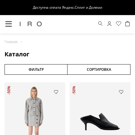
Доступна оплата Яндекс.Сплит и Долями
Весна-Лето 26
Главная
Выход в свет
Каталог
Костюмы
Осень-Зима 26
ФИЛЬТР
СОРТИРОВКА
БАЗА
-50%
-50%
Кожа
Деним
Церемония