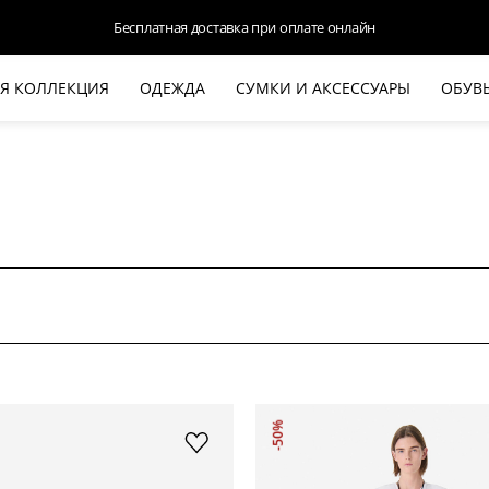
Доступна оплата Яндекс.Сплит и Долями
Я КОЛЛЕКЦИЯ
ОДЕЖДА
СУМКИ И АКСЕССУАРЫ
ОБУВ
НОВАЯ КОЛЛЕКЦИЯ
ЛЕТО '26
ВЫХОД В СВЕТ
КОЖА
ДЕНИМ
КОСТЮМЫ
БАЗА
ДЛЯ НЕГО
БЕЖЕВЫЙ КОСТЮМНЫЙ ЖАКЕТ
БЕЖЕ
-50%
HALINE