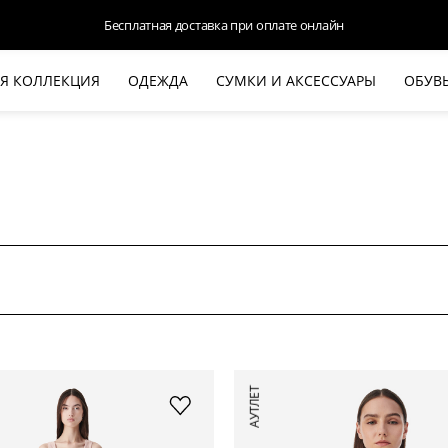
Бесплатная доставка при оплате онлайн
Я КОЛЛЕКЦИЯ
ОДЕЖДА
СУМКИ И АКСЕССУАРЫ
ОБУВ
НОВАЯ КОЛЛЕКЦИЯ
ЛЕТО '26
ВЫХОД В СВЕТ
КОЖА
ДЕНИМ
КОСТЮМЫ
БАЗА
ДЛЯ НЕГО
БЕЖЕВЫЙ КОСТЮМНЫЙ ЖАКЕТ
БЕЖЕ
АУТЛЕТ
HALINE