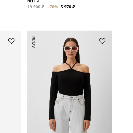
NELITA
19 900 ₽
-70%
5 970 ₽
АУТЛЕТ