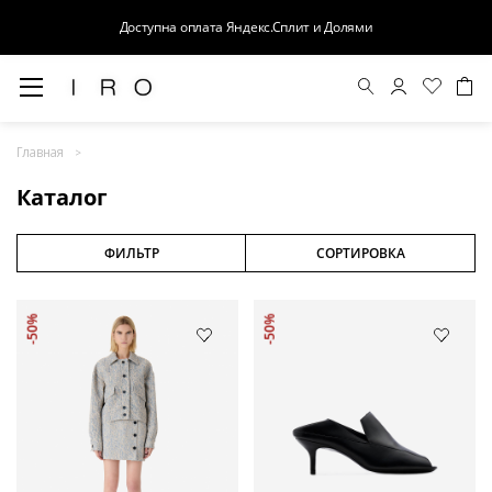
Доступна оплата Яндекс.Сплит и Долями
Весна-Лето 26
Главная
Выход в свет
Каталог
Костюмы
Осень-Зима 26
ФИЛЬТР
СОРТИРОВКА
БАЗА
-50%
-50%
Кожа
Деним
Церемония