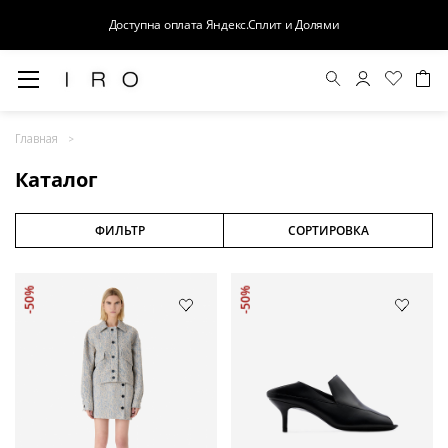
Доступна оплата Яндекс.Сплит и Долями
Весна-Лето 26
Главная
Выход в свет
Каталог
Костюмы
Осень-Зима 26
ФИЛЬТР
СОРТИРОВКА
БАЗА
-50%
-50%
Кожа
Деним
Церемония