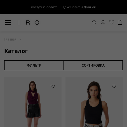
Доступна оплата Яндекс.Сплит и Долями
Весна-Лето 26
Главная
Выход в свет
Каталог
Костюмы
Осень-Зима 26
ФИЛЬТР
СОРТИРОВКА
БАЗА
Кожа
Деним
Церемония