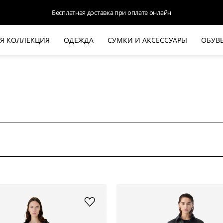
Бесплатная доставка при оплате онлайн
Я КОЛЛЕКЦИЯ
ОДЕЖДА
СУМКИ И АКСЕССУАРЫ
ОБУВ
НОВАЯ КОЛЛЕКЦИЯ
ЛЕТО '26
ВЫХОД В СВЕТ
КОЖА
ДЕНИМ
КОСТЮМЫ
БАЗА
ДЛЯ НЕГО
БЕЖЕВЫЙ КОСТЮМНЫЙ ЖАКЕТ
БЕЖЕ
HALINE