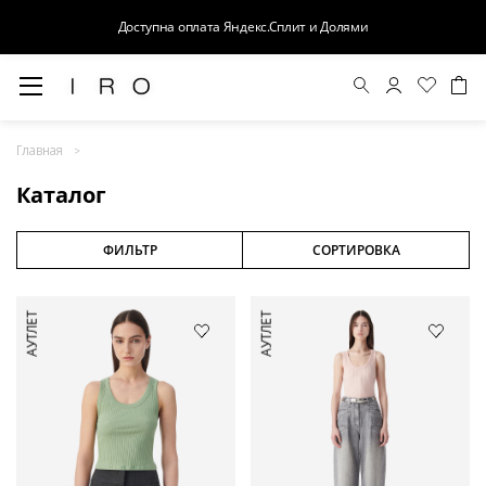
Доступна оплата Яндекс.Сплит и Долями
Весна-Лето 26
Главная
Выход в свет
Каталог
Костюмы
Осень-Зима 26
ФИЛЬТР
СОРТИРОВКА
БАЗА
АУТЛЕТ
АУТЛЕТ
Кожа
Деним
Церемония