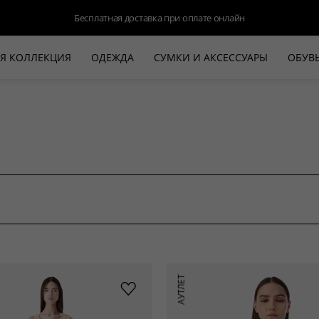
Доступна оплата Яндекс.Сплит и Долями
Я КОЛЛЕКЦИЯ
ОДЕЖДА
СУМКИ И АКСЕССУАРЫ
ОБУВ
НОВАЯ КОЛЛЕКЦИЯ
ЛЕТО '26
ВЫХОД В СВЕТ
КОЖА
ДЕНИМ
КОСТЮМЫ
БАЗА
ДЛЯ НЕГО
БЕЖЕВЫЙ КОСТЮМНЫЙ ЖАКЕТ
БЕЖЕ
АУТЛЕТ
HALINE