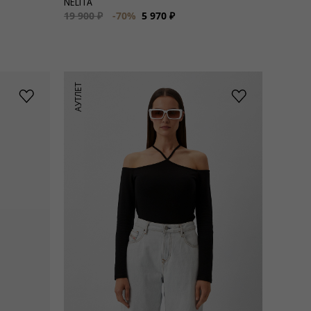
NELITA
19 900 ₽
-70%
5 970 ₽
АУТЛЕТ