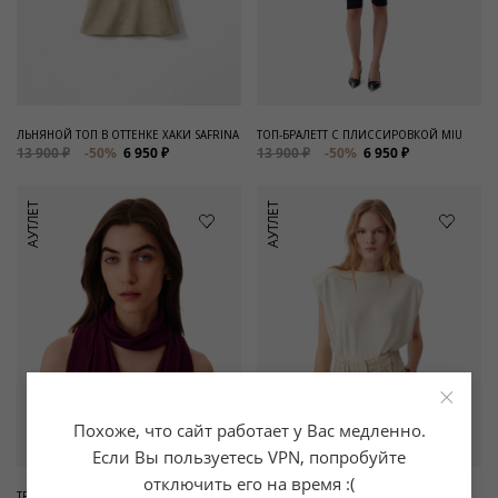
ЛЬНЯНОЙ ТОП В ОТТЕНКЕ ХАКИ SAFRINA
ТОП-БРАЛЕТТ С ПЛИССИРОВКОЙ MIU
13 900 ₽
-50%
6 950 ₽
13 900 ₽
-50%
6 950 ₽
АУТЛЕТ
АУТЛЕТ
×
Похоже, что сайт работает у Вас медленно.
Если Вы пользуетесь VPN, попробуйте
отключить его на время :(
ТРИКОТАЖНЫЙ ТОП С ЛЮРЕКСОМ
ТОП С КРУГЛЫМ ВЫРЕЗОМ PATOYA