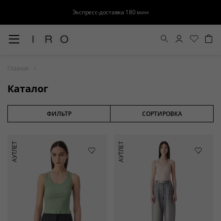
Экспресс-доставка 180 мин
Весна-Лето 26
Главная
Выход в свет
Каталог
Костюмы
Осень-Зима 26
ФИЛЬТР
СОРТИРОВКА
БАЗА
АУТЛЕТ
АУТЛЕТ
Кожа
Деним
Церемония