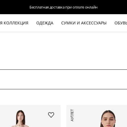
Доступна оплата Яндекс.Сплит и Долями
Я КОЛЛЕКЦИЯ
ОДЕЖДА
СУМКИ И АКСЕССУАРЫ
ОБУВ
НОВАЯ КОЛЛЕКЦИЯ
ЛЕТО '26
ВЫХОД В СВЕТ
КОЖА
ДЕНИМ
КОСТЮМЫ
БАЗА
ДЛЯ НЕГО
БЕЖЕВЫЙ КОСТЮМНЫЙ ЖАКЕТ
БЕЖЕ
АУТЛЕТ
HALINE