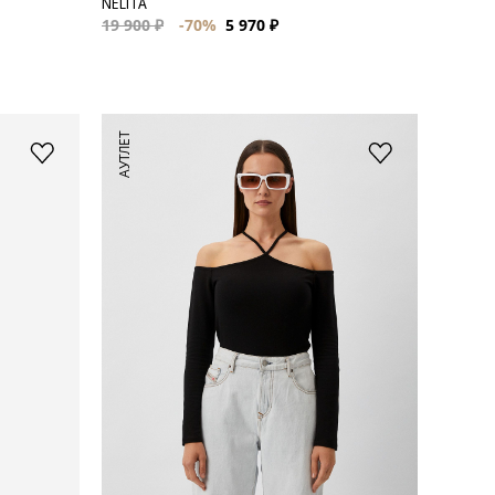
NELITA
19 900 ₽
-70%
5 970 ₽
АУТЛЕТ