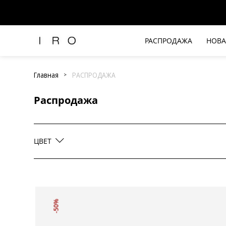
Зеленый
Коричневый
РАСПРОДАЖА
НОВА
Рубашки и топы
Красный
Брюки и джинсы
Главная
РАСПРОДАЖА
Розовый
Платья и комбинезоны
Распродажа
Юбки и шорты
Синий / Деним
Футболки
Верхняя одежда
Черный / Серый
ЦВЕТ
Жакеты
Трикотаж
Вся одежда
-50%