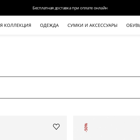
Бесплатная доставка при оплате онлайн
Я КОЛЛЕКЦИЯ
ОДЕЖДА
СУМКИ И АКСЕССУАРЫ
ОБУВ
НОВАЯ КОЛЛЕКЦИЯ
ЛЕТО '26
ВЫХОД В СВЕТ
КОЖА
ДЕНИМ
КОСТЮМЫ
БАЗА
ДЛЯ НЕГО
БЕЖЕВЫЙ КОСТЮМНЫЙ ЖАКЕТ
БЕЖЕ
HALINE
-50%