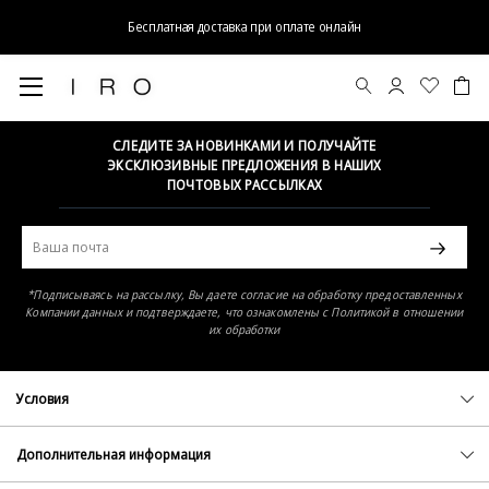
Бесплатная доставка при оплате онлайн
Элемент не найден
СЛЕДИТЕ ЗА НОВИНКАМИ И ПОЛУЧАЙТЕ
ЭКСКЛЮЗИВНЫЕ ПРЕДЛОЖЕНИЯ В НАШИХ
ПОЧТОВЫХ РАССЫЛКАХ
*Подписываясь на рассылку, Вы даете согласие на обработку предоставленных
Компании данных и подтверждаете, что ознакомлены с Политикой в отношении
их обработки
Условия
Политика конфиденциальности
Оферта
Дополнительная информация