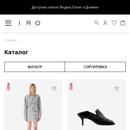
Доступна оплата Яндекс.Сплит и Долями
Весна-Лето 26
Главная
Выход в свет
Каталог
Костюмы
Осень-Зима 26
ФИЛЬТР
СОРТИРОВКА
БАЗА
-50%
-50%
Кожа
Деним
Церемония