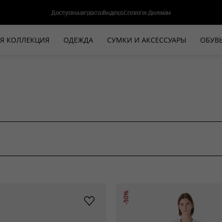
Доступна оплата Яндекс.Сплит и Долями
Я КОЛЛЕКЦИЯ
ОДЕЖДА
СУМКИ И АКСЕССУАРЫ
ОБУВ
НОВАЯ КОЛЛЕКЦИЯ
ЛЕТО '26
ВЫХОД В СВЕТ
КОЖА
ДЕНИМ
КОСТЮМЫ
БАЗА
ДЛЯ НЕГО
БЕЖЕВЫЙ КОСТЮМНЫЙ ЖАКЕТ
БЕЖЕ
-50%
HALINE