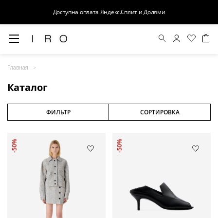
Доступна оплата Яндекс.Сплит и Долями
Весна-Лето 26
Главная
Выход в свет
Каталог
Костюмы
Осень-Зима 26
ФИЛЬТР
СОРТИРОВКА
БАЗА
-50%
-50%
Кожа
Деним
Церемония