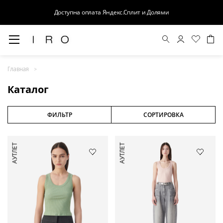
Доступна оплата Яндекс.Сплит и Долями
Весна-Лето 26
Главная
Выход в свет
Каталог
Костюмы
Осень-Зима 26
ФИЛЬТР
СОРТИРОВКА
БАЗА
АУТЛЕТ
АУТЛЕТ
Кожа
Деним
Церемония