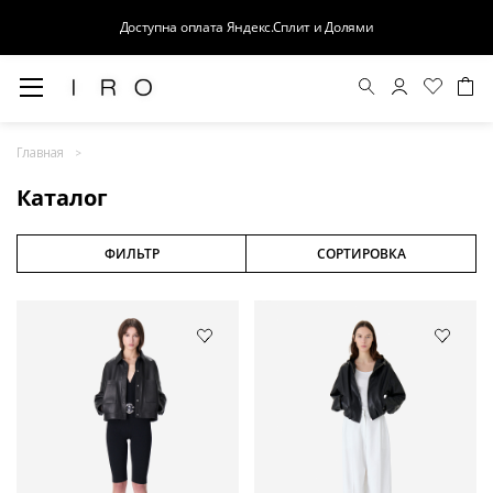
Доступна оплата Яндекс.Сплит и Долями
Весна-Лето 26
Главная
Выход в свет
Каталог
Костюмы
Осень-Зима 26
ФИЛЬТР
СОРТИРОВКА
БАЗА
Кожа
Деним
Церемония