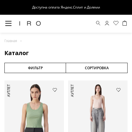
Доступна оплата Яндекс.Сплит и Долями
Весна-Лето 26
Главная
Выход в свет
Каталог
Костюмы
Осень-Зима 26
ФИЛЬТР
СОРТИРОВКА
БАЗА
АУТЛЕТ
АУТЛЕТ
Кожа
Деним
Церемония