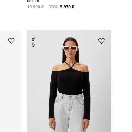
NELITA
19 900 ₽
-70%
5 970 ₽
АУТЛЕТ