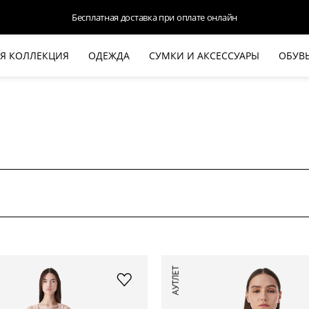
Доступна оплата Яндекс.Сплит и Долями
Я КОЛЛЕКЦИЯ
ОДЕЖДА
СУМКИ И АКСЕССУАРЫ
ОБУВ
НОВАЯ КОЛЛЕКЦИЯ
ЛЕТО '26
ВЫХОД В СВЕТ
КОЖА
ДЕНИМ
КОСТЮМЫ
БАЗА
ДЛЯ НЕГО
БЕЖЕВЫЙ КОСТЮМНЫЙ ЖАКЕТ
БЕЖЕ
АУТЛЕТ
HALINE